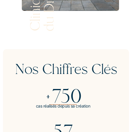
C
l
i
n
i
q
u
e
d
u
D
r
o
i
t
Nos Chiffres Clés
+750
cas réalisés depuis sa création
57