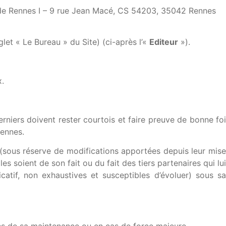
ité de Rennes I – 9 rue Jean Macé, CS 54203, 35042 Rennes
glet « Le Bureau » du Site) (ci-après l’«
Editeur
»).
x.
derniers doivent rester courtois et faire preuve de bonne foi
Rennes.
s (sous réserve de modifications apportées depuis leur mise
les soient de son fait ou du fait des tiers partenaires qui lui
icatif, non exhaustives et susceptibles d’évoluer) sous sa
oins de sa maintenance ou en cas de force majeure.