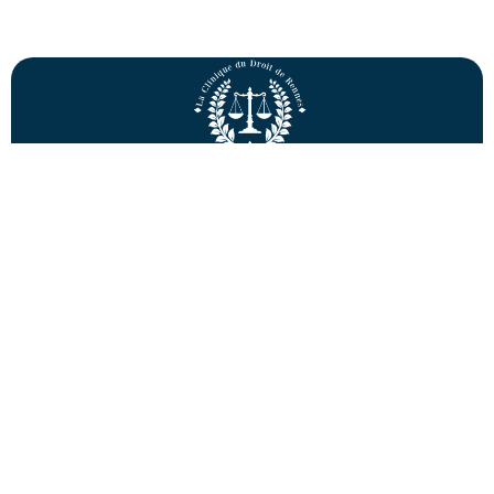
La Charte
Présentation
Articles
Adhérer
Faculté de droit et de science politique de l'Université
de Rennes
9 rue Jean Macé
35042 Rennes