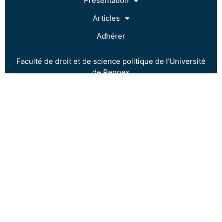
Présentation
Articles
Adhérer
Faculté de droit et de science politique de l'Université
de Rennes
9 rue Jean Macé
35042 Rennes
06 68 48 99 76
Mentions légales
Tous droits réservés.
Agence Omada