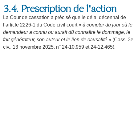
3.4. Prescription de l’action
La Cour de cassation a précisé que le délai décennal de
l’article 2226-1 du Code civil court «
à compter du jour où le
demandeur a connu ou aurait dû connaître le dommage, le
fait générateur, son auteur et le lien de causalité
» (Cass. 3e
civ., 13 novembre 2025, n° 24-10.959 et 24-12.465),
excluant tout déclenchement au stade de simples
suspicions et l’admettant seulement en présence d’indices
graves, précis et concordants établissant ce lien.
En cas de dommage continu, la prescription ne court qu’à
compter de la cessation de l’activité dommageable (CA
Poitiers, 11 octobre 2022, n° 21/00065), tandis qu’elle n’est
pas différée si le fait générateur n’est pas lui-même continu
(CA Lyon, 21 décembre 2023, n° 22/04412).
S’agissant d’un dommage évolutif, la Cour de cassation a
jugé, sur le fondement de l’article 1245-16 du Code civil,
que la prescription court dès la connaissance du dommage,