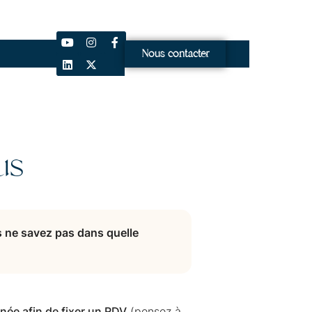
Nous contacter
us
s ne savez pas dans quelle
née afin de fixer un RDV
(pensez à