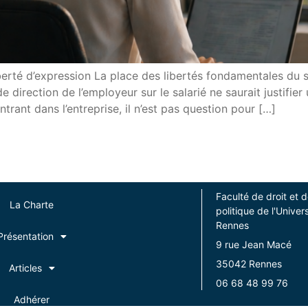
berté d’expression La place des libertés fondamentales du sa
de direction de l’employeur sur le salarié ne saurait justifi
trant dans l’entreprise, il n’est pas question pour […]
Faculté de droit et 
La Charte
politique de l'Univer
Rennes
Présentation
9 rue Jean Macé
35042 Rennes
Articles
06 68 48 99 76
Adhérer