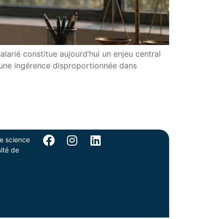
larié constitue aujourd’hui un enjeu central
er une ingérence disproportionnée dans
de science
sité de